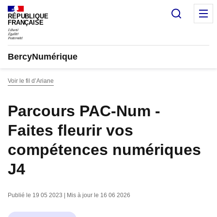
Panneau de gestion des cookies
Recherc
M
RÉPUBLIQUE
FRANÇAISE
BercyNumérique
Voir le fil d’Ariane
Parcours PAC-Num -
Faites fleurir vos
compétences numériques
J4
Publié le 19 05 2023 | Mis à jour le 16 06 2026