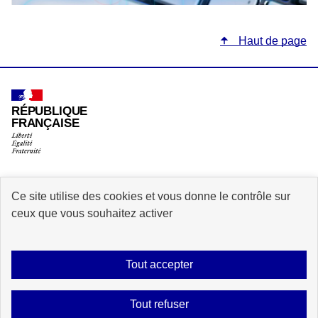
Haut de page
RÉPUBLIQUE
FRANÇAISE
Ce site utilise des cookies et vous donne le contrôle sur
legifrance.gouv.fr
info.gouv.fr
ceux que vous souhaitez activer
service-public.fr
data.gouv.fr
Tout accepter
Plan du site
Accessibilité
Mentions légales
Données personnelles
Tout refuser
Contact
Gestion des cookies